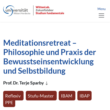
Link zur Startseite
nü schließen
Menu
Direkt zum Inhalt der Seite springen
Direkt zur Hauptnavigation springen
Meditationsretreat –
Philosophie und Praxis der
Bewusstseinsentwicklung
und Selbstbildung
Prof. Dr. Terje Sparby
Reflexiv
Stufu-Master
IBAM
IBAP
PPE