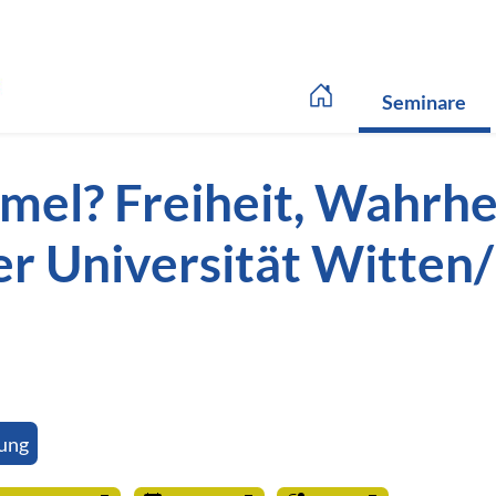
Link zur Startseite
()
Seminare
rmel? Freiheit, Wahrhe
er Universität Witten
rung