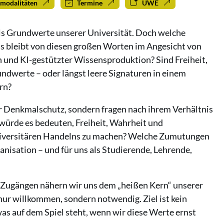
modalitäten
Termine
UWE
als Grundwerte unserer Universität. Doch welche
 bleibt von diesen großen Worten im Angesicht von
 und KI-gestützter Wissensproduktion? Sind Freiheit,
dwerte – oder längst leere Signaturen in einem
ern?
er Denkmalschutz, sondern fragen nach ihrem Verhältnis
würde es bedeuten, Freiheit, Wahrheit und
iversitären Handelns zu machen? Welche Zumutungen
ganisation – und für uns als Studierende, Lehrende,
n Zugängen nähern wir uns dem „heißen Kern“ unserer
nur willkommen, sondern notwendig. Ziel ist kein
as auf dem Spiel steht, wenn wir diese Werte ernst