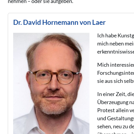
nehmen – oder sie aufgeben.
Dr. David Hornemann von Laer
Ich habe Kunstg
mich neben mei
erkenntniswisse
Mich interessie
Forschungsinter
sie aus sich sel
In einer Zeit, 
Überzeugung na
Protest allein v
und Gestaltungs
sehen, neu zu d