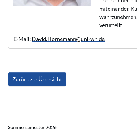
übernehmen – i
miteinander. Kun
wahrzunehmen, b
verurteilt.
E-Mail:
David.Hornemann@uni-wh.de
Zurück zur Übersicht
Sommersemester 2026