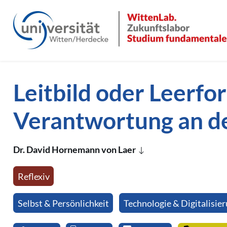
Direkt zum Inhalt der Seite springen
Direkt zur Hauptnavigation springen
Leitbild oder Leerfo
Verantwortung an d
Dr. David Hornemann von Laer
Reflexiv
Selbst & Persönlichkeit
Technologie & Digitalisie