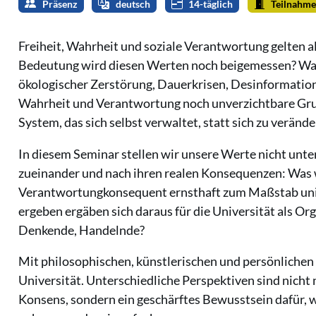
Präsenz
deutsch
14-täglich
Teilnahme
Freiheit, Wahrheit und soziale Verantwortung gelten 
Bedeutung wird diesen Werten noch beigemessen? Was
ökologischer Zerstörung, Dauerkrisen, Desinformation
Wahrheit und Verantwortung noch unverzichtbare Grun
System, das sich selbst verwaltet, statt sich zu veränd
In diesem Seminar stellen wir unsere Werte nicht unt
zueinander und nach ihren realen Konsequenzen: Was 
Verantwortungkonsequent ernsthaft zum Maßstab un
ergeben ergäben sich daraus für die Universität als Or
Denkende, Handelnde?
Mit philosophischen, künstlerischen und persönliche
Universität. Unterschiedliche Perspektiven sind nicht 
Konsens, sondern ein geschärftes Bewusstsein dafür, w