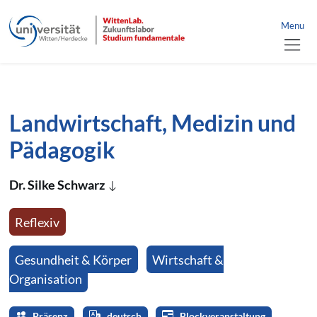
Link zur Startseite
nü schließen
Menu
Direkt zum Inhalt der Seite springen
Direkt zur Hauptnavigation springen
Landwirtschaft, Medizin und
Pädagogik
Dr. Silke Schwarz
Reflexiv
Gesundheit & Körper
Wirtschaft &
Organisation
Präsenz
deutsch
Blockveranstaltung