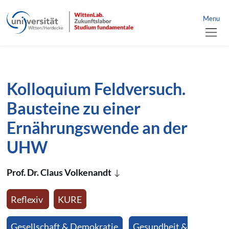
Link zur Startseite
nü schließen
Menu
Direkt zum Inhalt der Seite springen
Direkt zur Hauptnavigation springen
Kolloquium Feldversuch.
Bausteine zu einer
Ernährungswende an der
UHW
Prof. Dr. Claus Volkenandt
Reflexiv
KURE
Gesellschaft & Demokratie
Gesundheit &