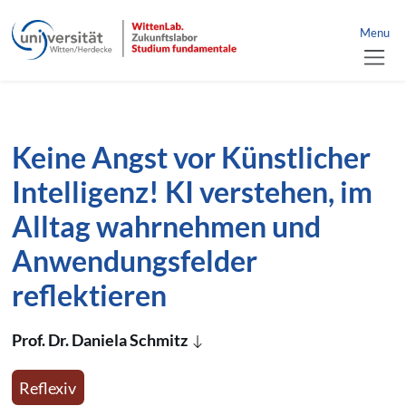
Link zur Startseite
nü schließen
Menu
Direkt zum Inhalt der Seite springen
Direkt zur Hauptnavigation springen
Keine Angst vor Künstlicher
Intelligenz! KI verstehen, im
Alltag wahrnehmen und
Anwendungsfelder
reflektieren
Prof. Dr. Daniela Schmitz
Reflexiv