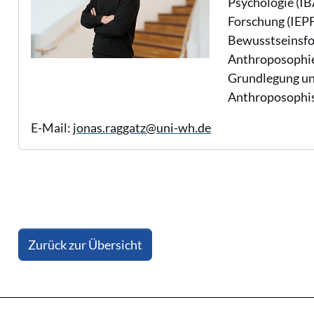
Psychologie (IB
Forschung (IEPF
Bewusstseinsfor
Anthroposophie.
Grundlegung un
Anthroposophis
E-Mail:
jonas.raggatz@uni-wh.de
Zurück zur Übersicht