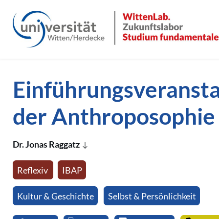
Direkt zum Inhalt der Seite springen
Direkt zur Hauptnavigation springen
Einführungsveransta
der Anthroposophie
Dr. Jonas Raggatz
Reflexiv
IBAP
Kultur & Geschichte
Selbst & Persönlichkeit