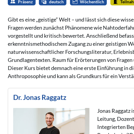
Präsenz
deutsch
Wöchentlich
Teilna
Gibt es eine „geistige“ Welt – und lässt sich diese wi
Fragen werden zunächst Phänomene wie Nahtoderfahr
vorgestellt und kritisch bewertet. Anschließend befa
erkenntnismethodischem Zugang zu einer geistigen Wel
naturwissenschaftlicher Forschungsliteratur, Erlebni
Grundlagentexten. Raum für Erörterungen von Fragen un
Dieser Kurs bietet demnach eine erste Einführung in d
Anthroposophie und kann als Grundkurs für ein Verst
Dr. Jonas Raggatz
Jonas Raggatz i
Leitung, Dozent
Integrierten Be