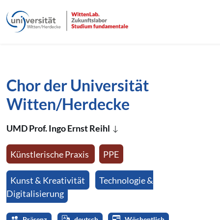
Link zur Startseite
nü schließen
Direkt zum Inhalt der Seite springen
Direkt zur Hauptnavigation springen
Chor der Universität
Witten/Herdecke
UMD Prof. Ingo Ernst Reihl
Künstlerische Praxis
PPE
Kunst & Kreativität
Technologie &
Digitalisierung
Präsenz
deutsch
Wöchentlich