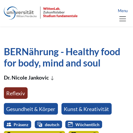
link to home
nü schließen
Menu
jump directly to page content
jump directly to main menu
BERNährung - Healthy food
for body, mind and soul
Dr. Nicole Jankovic
Reflexiv
Gesundheit & Körper
Kunst & Kreativität
Präsenz
deutsch
Wöchentlich